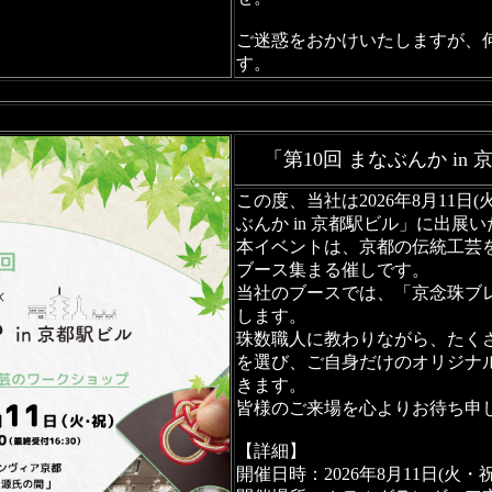
ご迷惑をおかけいたしますが、
す。
「第10回 まなぶんか i
この度、当社は2026年8月11日
ぶんか in 京都駅ビル」に出展
本イベントは、京都の伝統工芸を
ブース集まる催しです。
当社のブースでは、「京念珠ブ
します。
珠数職人に教わりながら、たく
を選び、ご自身だけのオリジナ
きます。
皆様のご来場を心よりお待ち申
【詳細】
開催日時：2026年8月11日(火・祝) 