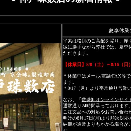
夏季休業
平素は格別のご高配を賜り、厚
誠に勝手ながら弊社では、夏季
ただきます。
【休業日】8/8（土）～8/16（
＊休業中はメール/電話/FAX
ます。
＊8/17（月）より平常通り営業
なお、「
数珠卸オンラインサイ
通常通り24時間承っております
ご注文品への対応やお問い合わ
明けの8月17日(月)より順次対
納期が通常よりもかかる場合が
せ。