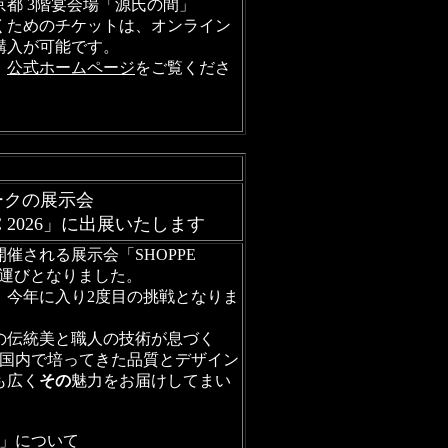
都 3階宴会場「源氏の間」
くためのチケットは、オンライン
購入が可能です。
、
公式ホームページ
をご覧くださ
ークの展示会
NYC 2026」に出展いたします
催される展示会「SHOPPE
展する運びとなりました。
、今年に入り2度目の挑戦となりま
の伝統美と職人の技術が息づく
。国内で培ってきた品質とデザイン
も広く
その
魅力をお届けしてまい
ORK」について