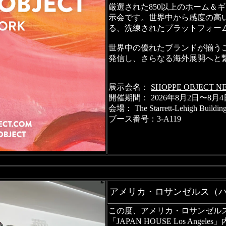
厳選された850以上のホーム＆
示会です。世界中から感度の高
る、洗練されたプラットフォー
世界中の優れたブランドが揃う
発信し、さらなる海外展開へと
展示会名：
SHOPPE OBJECT N
開催期間： 2026年8月2日〜8月4
会場： The Starrett-Lehigh B
ブース番号：3-A119
アメリカ・ロサンゼルス（ハ
この度、アメリカ・ロサンゼル
「JAPAN HOUSE Los Ang