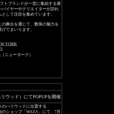
ギフトブランドが一堂に集結する展
いバイヤーやクリエイターが訪れ
ムとして注目を集めています。
この舞台を通じて、数珠の魅力を
繋げてまいります。
EW YORK
日
uilding（ニューヨーク）
リウッド）にてPOPUPを開催
スのハリウッドに位置する
eles」内のショップ「WAZA」にて、7月