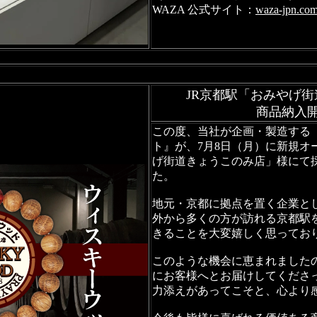
WAZA 公式サイト：
waza-jpn.co
JR京都駅「おみやげ
商品納入
この度、当社が企画・製造する
ト』が、7月8日（月）に新規オ
げ街道きょうこのみ店」様にて
た。
地元・京都に拠点を置く企業と
外から多くの方が訪れる京都駅
きることを大変嬉しく思ってお
このような機会に恵まれました
にお客様へとお届けしてくださ
力添えがあってこそと、心より