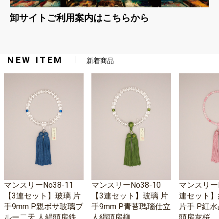
卸サイトご利用案内はこちらから
NEW ITEM
新着商品
マンスリーNo38-11
マンスリーNo38-10
マンスリーNo
【3連セット】玻璃 片
【3連セット】玻璃 片
連セット】
手9mm P親ボサ玻璃ブ
手9mm P青苔瑪瑙仕立
片手 P紅水
ルー二天 人絹頭房鉄
人絹頭房柳
頭房灰桜