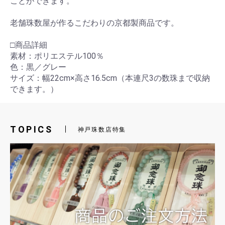
ことができます。
老舗珠数屋が作るこだわりの京都製商品です。
□商品詳細
素材：ポリエステル100％
色：黒／グレー
サイズ：幅22cm×高さ16.5cm（本連尺3の数珠まで収納
できます。）
TOPICS
神戸珠数店特集
お買い物を続ける
カートへ進む