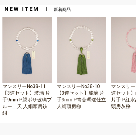
NEW ITEM
新着商品
マンスリーNo38-11
マンスリーNo38-10
マンスリーNo
【3連セット】玻璃 片
【3連セット】玻璃 片
連セット】
手9mm P親ボサ玻璃ブ
手9mm P青苔瑪瑙仕立
片手 P紅水
ルー二天 人絹頭房鉄
人絹頭房柳
頭房灰桜
紺