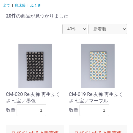
全て
|
数珠袋
|
ふくさ
20件
の商品が見つかりました
CM-020 Re:友禅 再生ふく
CM-019 Re:友禅 再生ふく
さ 七宝／墨色
さ 七宝／マーブル
数量
数量