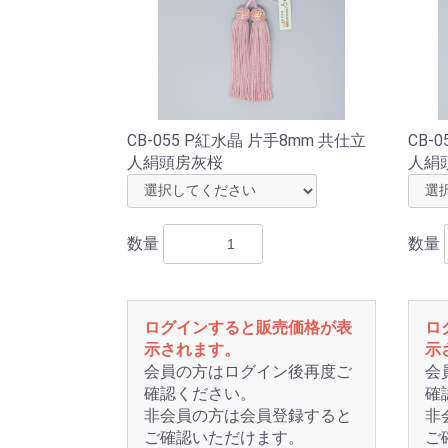
CB-055 P紅水晶 片手8mm 共仕立
CB-
人絹頭房灰桜
人絹
数量
数量
ログインすると販売価格が表
ロ
示されます。
示
会員の方はログイン後再度ご
会
確認ください。
確
非会員の方は会員登録すると
非
ご確認いただけます。
ご