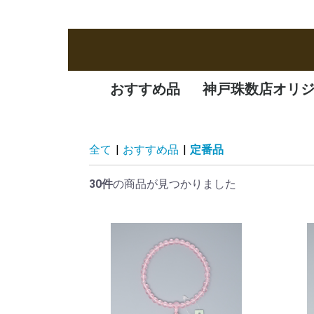
おすすめ品
神戸珠数店オリ
新商品
定番品
逸品
特価品
オリジナル品
一凛
清水焼
全て
|
おすすめ品
|
定番品
30件
の商品が見つかりました