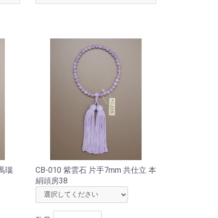
 瑪瑙
CB-010 紫雲石 片手7mm 共仕立 本
絹頭房38