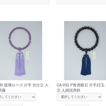
043 玻璃ローズ 片手 共仕立 人
CA-052 P青虎眼石 片手22玉
房藤
立 人絹頭房鉄