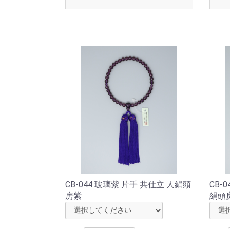
CB-044 玻璃紫 片手 共仕立 人絹頭
CB-
房紫
絹頭