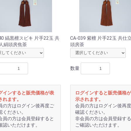
お買い物を続ける
カートへ進む
040 縞黒檀スビキ 片手22玉 共
CA-039 紫檀 片手22玉 共仕
 人絹頭房焦茶
頭房茶
数量
グインすると販売価格が表
ログインすると販売価格
されます。
示されます。
員の方はログイン後再度ご
会員の方はログイン後再
認ください。
確認ください。
会員の方は会員登録すると
非会員の方は会員登録す
確認いただけます。
ご確認いただけます。