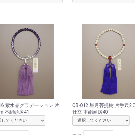
016 紫水晶グラデーション 片
CB-012 星月菩提樹 片手尺2
m 本絹頭房41
仕立 本絹頭房40