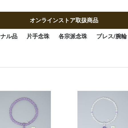
オンラインストア取扱商品
ジナル品
片手念珠
各宗派念珠
ブレス/腕輪
女性
男性
子供
曹洞宗
臨済宗
八宗
天台宗
真言宗
日蓮宗
浄土宗
浄土真宗
腕輪
ブレスレット