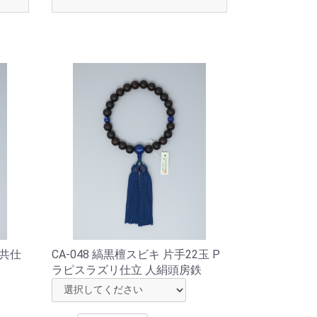
 共仕
CA-048 縞黒檀スビキ 片手22玉 P
ラピスラズリ仕立 人絹頭房鉄