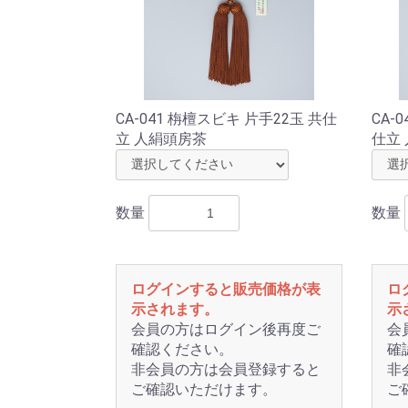
CA-041 栴檀スビキ 片手22玉 共仕
CA-
立 人絹頭房茶
仕立
数量
数量
ログインすると販売価格が表
ロ
示されます。
示
会員の方はログイン後再度ご
会
確認ください。
確
非会員の方は会員登録すると
非
ご確認いただけます。
ご