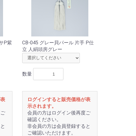
ボサP紫
CB-045 グレー貝パール 片手 P仕
立 人絹頭房グレー
数量
が表
ログインすると販売価格が表
示されます。
度ご
会員の方はログイン後再度ご
確認ください。
ると
非会員の方は会員登録すると
ご確認いただけます。