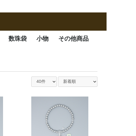
数珠袋
小物
その他商品
数珠袋
ふくさ
アクセサリー
数珠箱