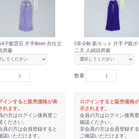
054 P紫雲石 片手8mm 共仕立
CB-046 新カット 片手 P親
頭房藤
二天 人絹頭房紫
数量
グインすると販売価格が表
ログインすると販売価格
されます。
示されます。
員の方はログイン後再度ご
会員の方はログイン後再
認ください。
確認ください。
会員の方は会員登録すると
非会員の方は会員登録す
確認いただけます。
ご確認いただけます。