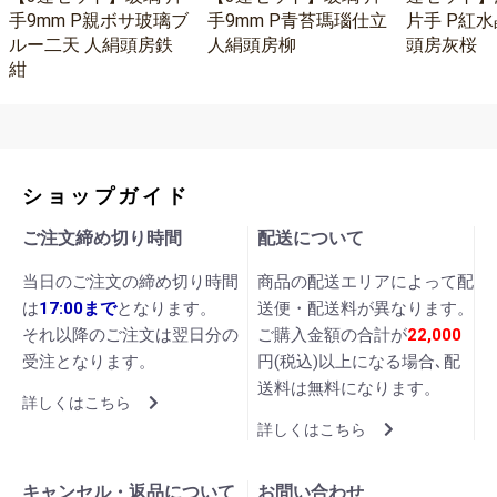
手9mm P親ボサ玻璃ブ
手9mm P青苔瑪瑙仕立
片手 P紅水
ルー二天 人絹頭房鉄
人絹頭房柳
頭房灰桜
紺
ショップガイド
ご注文締め切り時間
配送について
当日のご注文の締め切り時間
商品の配送エリアによって配
は
17:00まで
となります。
送便・配送料が異なります。
それ以降のご注文は翌日分の
ご購入金額の合計が
22,000
受注となります。
円(税込)以上になる場合､配
送料は無料になります。
詳しくはこちら
詳しくはこちら
キャンセル・返品について
お問い合わせ