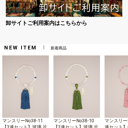
卸サイトご利用案内はこちらから
NEW ITEM
新着商品
マンスリーNo38-11
マンスリーNo38-10
マンスリーNo
【3連セット】玻璃 片
【3連セット】玻璃 片
連セット】