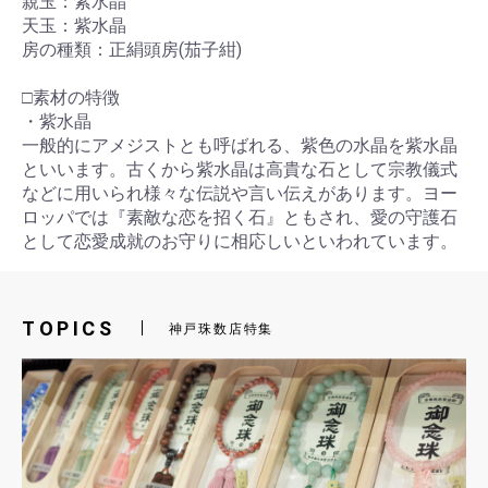
親玉：紫水晶
天玉：紫水晶
房の種類：正絹頭房(茄子紺)
□素材の特徴
・紫水晶
一般的にアメジストとも呼ばれる、紫色の水晶を紫水晶
といいます。古くから紫水晶は高貴な石として宗教儀式
などに用いられ様々な伝説や言い伝えがあります。ヨー
ロッパでは『素敵な恋を招く石』ともされ、愛の守護石
として恋愛成就のお守りに相応しいといわれています。
TOPICS
神戸珠数店特集
お買い物を続ける
カートへ進む