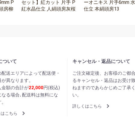
mm P
セット】紅カット 片手 P
ーオニキス 片手6mm 
頭房柳
紅水晶仕立 人絹頭房灰桜
仕立 本絹頭房13
について
キャンセル・返品について
の配送エリアによって配送便・
ご注文確定後、お客様のご都
料が異なります。
るキャンセル・返品はお受け
入金額の合計が
22,000
円(税込)
ねますのであらかじめご了承
になる場合､配送料は無料にな
い。
す。
詳しくはこちら
くはこちら