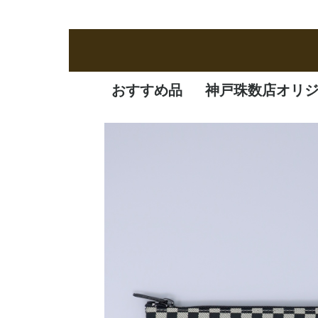
おすすめ品
神戸珠数店オリ
新商品
定番品
逸品
特価品
オリジナル品
一凛
清水焼