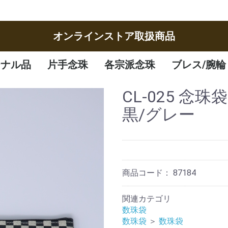
オンラインストア取扱商品
ジナル品
片手念珠
各宗派念珠
ブレス/腕輪
女性
男性
子供
曹洞宗
臨済宗
八宗
天台宗
真言宗
日蓮宗
浄土宗
浄土真宗
腕輪
ブレスレット
CL-025 念
黒/グレー
商品コード：
87184
関連カテゴリ
数珠袋
数珠袋
＞
数珠袋