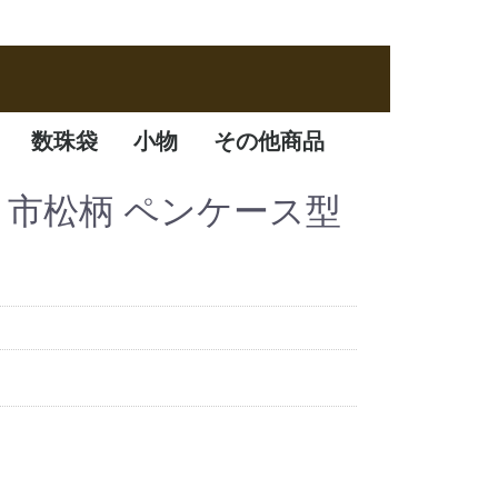
数珠袋
小物
その他商品
数珠袋
ふくさ
アクセサリー
数珠箱
珠袋 市松柄 ペンケース型