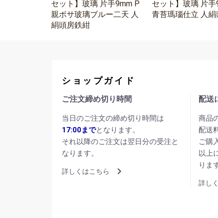
セット】玻璃 片手9mm P
セット】玻璃 片手9
親ボサ玻璃ブルー二天 人
青苔瑪瑙仕立 人絹
絹頭房鉄紺
ショップガイド
ご注文締め切り時間
配送
当日のご注文の締め切り時間は
商品
17:00まで
となります。
配送
それ以降のご注文は翌日分の受注と
ご購
なります。
以上
りま
詳しくはこちら
詳し