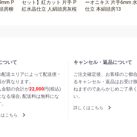
mm P
セット】紅カット 片手 P
ーオニキス 片手6mm 
頭房柳
紅水晶仕立 人絹頭房灰桜
仕立 本絹頭房13
について
キャンセル・返品について
の配送エリアによって配送便・
ご注文確定後、お客様のご都
料が異なります。
るキャンセル・返品はお受け
入金額の合計が
22,000
円(税込)
ねますのであらかじめご了承
になる場合､配送料は無料にな
い。
す。
詳しくはこちら
くはこちら