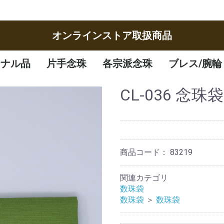
オンラインストア取扱商品
ジナル品
片手念珠
各宗派念珠
ブレス/腕輪
女性
男性
子供
曹洞宗
臨済宗
八宗
天台宗
真言宗
日蓮宗
浄土宗
浄土真宗
腕輪
ブレスレット
CL-036 念珠袋
商品コード：
83219
関連カテゴリ
数珠袋
数珠袋
＞
数珠袋