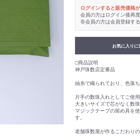
ログインすると販売価格
会員の方はログイン後再
非会員の方は会員登録す
お気に入りに
□商品説明
神戸珠数店定番品
紬糸で織られており、色落ち
片手の数珠入れとしてご使用
大きいサイズで芯がなく数珠
マジックテープの留め具を使
す。
老舗珠数屋が作るこだわりの