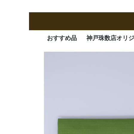
おすすめ品
神戸珠数店オリ
新商品
定番品
逸品
特価品
オリジナル品
一凛
清水焼