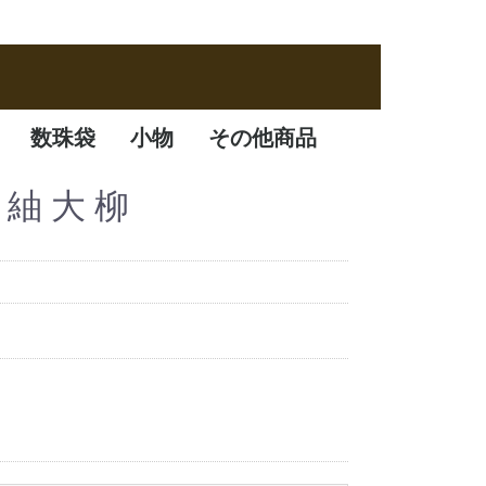
数珠袋
小物
その他商品
数珠袋
ふくさ
アクセサリー
数珠箱
 紬 大 柳