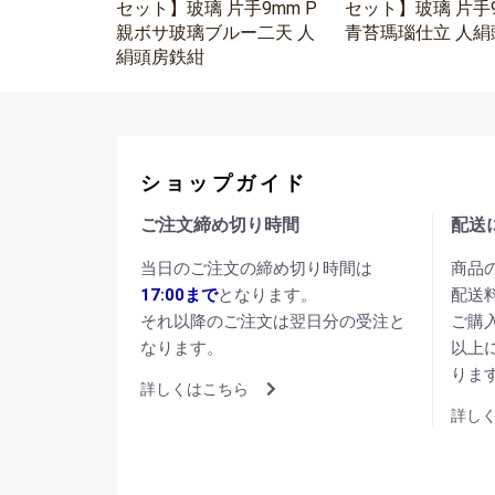
セット】玻璃 片手9mm P
セット】玻璃 片手9
親ボサ玻璃ブルー二天 人
青苔瑪瑙仕立 人絹
絹頭房鉄紺
ショップガイド
ご注文締め切り時間
配送
当日のご注文の締め切り時間は
商品
17:00まで
となります。
配送
それ以降のご注文は翌日分の受注と
ご購
なります。
以上
りま
詳しくはこちら
詳し