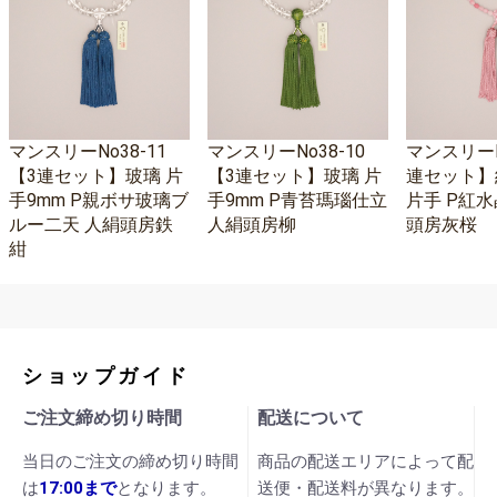
マンスリーNo38-11
マンスリーNo38-10
マンスリーNo
【3連セット】玻璃 片
【3連セット】玻璃 片
連セット】
手9mm P親ボサ玻璃ブ
手9mm P青苔瑪瑙仕立
片手 P紅水
ルー二天 人絹頭房鉄
人絹頭房柳
頭房灰桜
紺
ショップガイド
ご注文締め切り時間
配送について
当日のご注文の締め切り時間
商品の配送エリアによって配
は
17:00まで
となります。
送便・配送料が異なります。