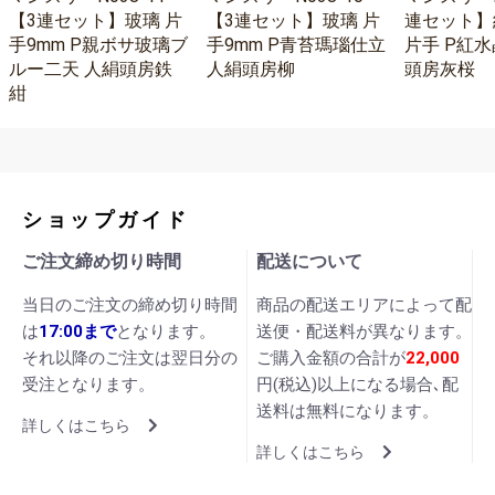
【3連セット】玻璃 片
【3連セット】玻璃 片
連セット】
手9mm P親ボサ玻璃ブ
手9mm P青苔瑪瑙仕立
片手 P紅水
ルー二天 人絹頭房鉄
人絹頭房柳
頭房灰桜
紺
ショップガイド
ご注文締め切り時間
配送について
当日のご注文の締め切り時間
商品の配送エリアによって配
は
17:00まで
となります。
送便・配送料が異なります。
それ以降のご注文は翌日分の
ご購入金額の合計が
22,000
受注となります。
円(税込)以上になる場合､配
送料は無料になります。
詳しくはこちら
詳しくはこちら