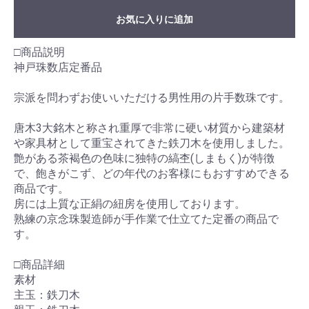
お気に入りに追加
□商品説明
神戸珠数店定番品
宗派を問わずお使いいただける男性用の片手数珠です。
唐木3大銘木と称され重厚で非常に硬い材質から建築材
や家具材として重宝されてきた鉄刀木を使用しました。
艶がある茶褐色の色味に独特の縞杢(しまもく)が特徴
で、飽きがこず、どの年代のお客様にもおすすめできる
商品です。
房には上質な正絹の紐房を使用しております。
熟練の京念珠製造師が手作業で仕立てた定番の商品で
す。
□商品詳細
素材
主玉：鉄刀木