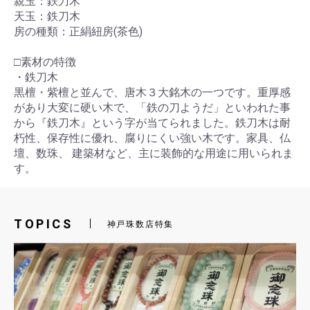
親玉：鉄刀木
天玉：鉄刀木
房の種類：正絹紐房(茶色)
□素材の特徴
・鉄刀木
黒檀・紫檀と並んで、唐木３大銘木の一つです。重厚感
があり大変に硬い木で、「鉄の刀ようだ」といわれた事
から『鉄刀木』という字が当てられました。鉄刀木は耐
朽性、保存性に優れ、腐りにくい強い木です。家具、仏
壇、数珠、 建築材など、主に装飾的な用途に用いられま
す。
TOPICS
神戸珠数店特集
お買い物を続ける
カートへ進む