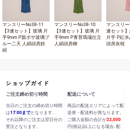
マンスリーNo38-11
マンスリーNo38-10
マンスリーNo
【3連セット】玻璃 片
【3連セット】玻璃 片
連セット】
手9mm P親ボサ玻璃ブ
手9mm P青苔瑪瑙仕立
片手 P紅水
ルー二天 人絹頭房鉄
人絹頭房柳
頭房灰桜
紺
ショップガイド
ご注文締め切り時間
配送について
当日のご注文の締め切り時間
商品の配送エリアによって配
は
17:00まで
となります。
送便・配送料が異なります。
それ以降のご注文は翌日分の
ご購入金額の合計が
22,000
受注となります。
円(税込)以上になる場合､配