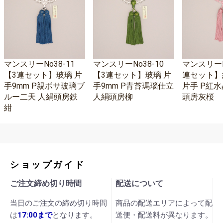
マンスリーNo38-11
マンスリーNo38-10
マンスリーNo
【3連セット】玻璃 片
【3連セット】玻璃 片
連セット】
手9mm P親ボサ玻璃ブ
手9mm P青苔瑪瑙仕立
片手 P紅水
ルー二天 人絹頭房鉄
人絹頭房柳
頭房灰桜
紺
ショップガイド
ご注文締め切り時間
配送について
当日のご注文の締め切り時間
商品の配送エリアによって配
は
17:00まで
となります。
送便・配送料が異なります。