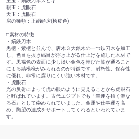
主玉：縞鉄刀木スビキ
親玉：虎眼石
天玉：虎眼石
房の種類：正絹頭房(桧皮色)
□素材の特徴
・縞鉄刀木
黒檀・紫檀と並んで、唐木３大銘木の一つ鉄刀木を加工
し、色目を抜き縞目が浮き上がる仕上げを施した木材で
す。黒褐色の表面に少し淡い金色を帯びた筋が通ること
による縞模様がみられるのが特徴です。耐朽性、保存性
に優れ、非常に腐りにくい強い木材です。
・虎眼石
光の反射によって虎の眼のように見えることから虎眼石
と呼ばれています。古代エジプトでも『幸運を招く聖な
る石』として崇められていました。金運や仕事運を高
め、願望の達成をサポートしてくれるといわれていま
す。