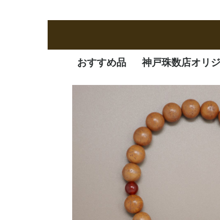
おすすめ品
神戸珠数店オリ
新商品
定番品
逸品
特価品
オリジナル品
一凛
清水焼