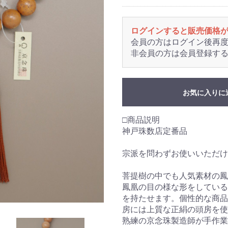
ログインすると販売価格
会員の方はログイン後再
非会員の方は会員登録す
お気に入りに
□商品説明
神戸珠数店定番品
宗派を問わずお使いいただけ
菩提樹の中でも人気素材の鳳
鳳凰の目の様な形をしている
を持たせます。個性的な商品
房には上質な正絹の頭房を使
熟練の京念珠製造師が手作業