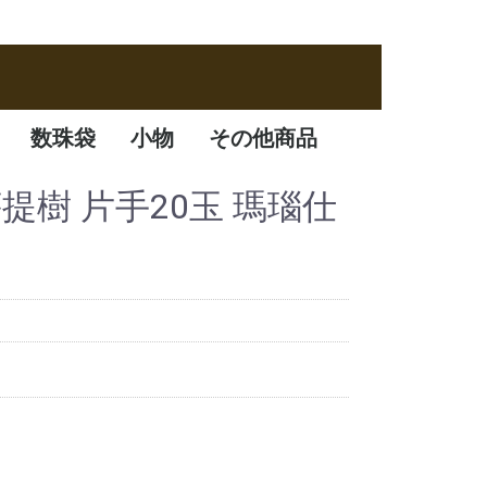
数珠袋
小物
その他商品
数珠袋
ふくさ
アクセサリー
数珠箱
眼菩提樹 片手20玉 瑪瑙仕