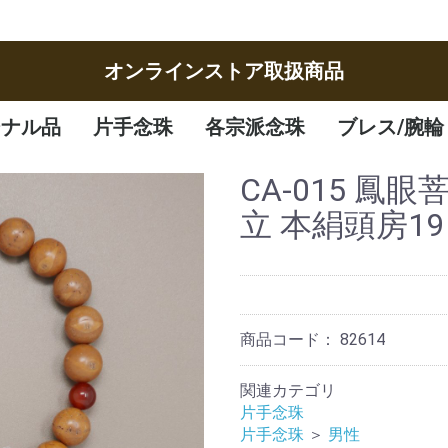
オンラインストア取扱商品
ジナル品
片手念珠
各宗派念珠
ブレス/腕輪
女性
男性
子供
曹洞宗
臨済宗
八宗
天台宗
真言宗
日蓮宗
浄土宗
浄土真宗
腕輪
ブレスレット
CA-015 鳳
立 本絹頭房19
商品コード：
82614
関連カテゴリ
片手念珠
片手念珠
＞
男性