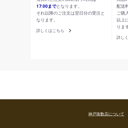
17:00まで
となります。
配送
それ以降のご注文は翌日分の受注と
ご購
なります。
以上
りま
詳しくはこちら
詳し
神戸珠数店について