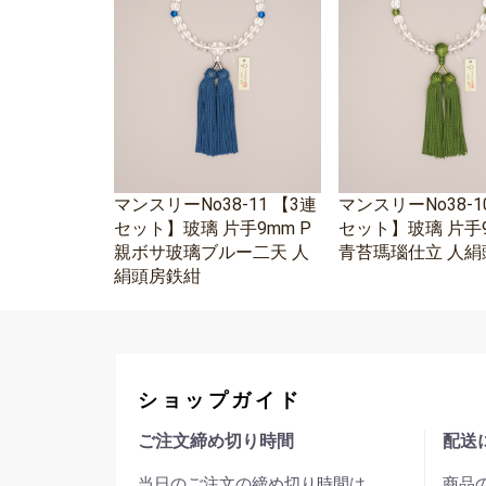
マンスリーNo38-11 【3連
マンスリーNo38-1
セット】玻璃 片手9mm P
セット】玻璃 片手9
親ボサ玻璃ブルー二天 人
青苔瑪瑙仕立 人絹
絹頭房鉄紺
ショップガイド
ご注文締め切り時間
配送
当日のご注文の締め切り時間は
商品