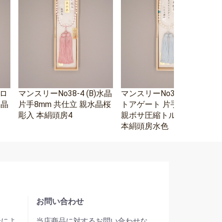
エロ
マンスリーNo38-4 (B)水晶
マンスリーNo38-3 ホワイ
水晶
片手8mm 共仕立 親水晶桜
トアゲート 片手8mm 水晶
彫入 本絹頭房4
親ボサ圧縮トルコ石二天
本絹頭房水色
お問い合わせ
合によ
当店商品に対するお問い合わせな