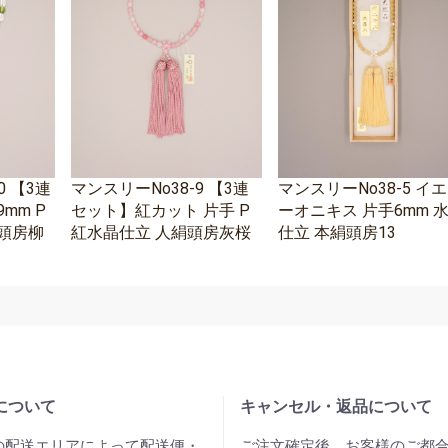
0 【3連
マンスリーNo38-9 【3連
マンスリーNo38-5 イ
mm P
セット】紅カット 片手 P
ーオニキス 片手6mm 
頭房柳
紅水晶仕立 人絹頭房灰桜
仕立 本絹頭房13
について
キャンセル・返品について
の配送エリアによって配送便・
ご注文確定後、お客様のご都