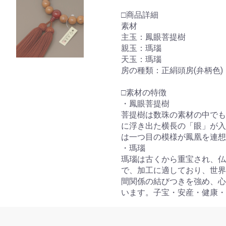
□商品詳細
素材
主玉：鳳眼菩提樹
親玉：瑪瑙
天玉：瑪瑙
房の種類：正絹頭房(弁柄色)
□素材の特徴
・鳳眼菩提樹
菩提樹は数珠の素材の中でも
に浮き出た横長の「眼」が入
は一つ目の模様が鳳凰を連想
・瑪瑙
瑪瑙は古くから重宝され、仏
で、加工に適しており、世界
お買い物を続ける
カートへ進む
間関係の結びつきを強め、心
います。子宝・安産・健康・