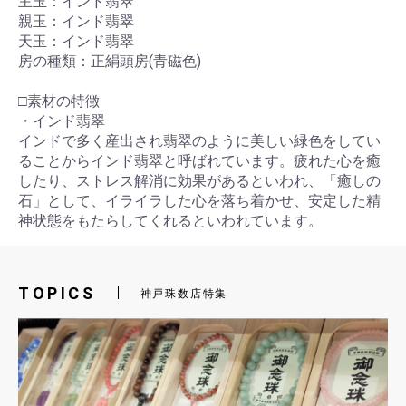
主玉：インド翡翠
親玉：インド翡翠
天玉：インド翡翠
房の種類：正絹頭房(青磁色)
□素材の特徴
・インド翡翠
インドで多く産出され翡翠のように美しい緑色をしてい
ることからインド翡翠と呼ばれています。疲れた心を癒
したり、ストレス解消に効果があるといわれ、「癒しの
石」として、イライラした心を落ち着かせ、安定した精
神状態をもたらしてくれるといわれています。
TOPICS
神戸珠数店特集
お買い物を続ける
カートへ進む