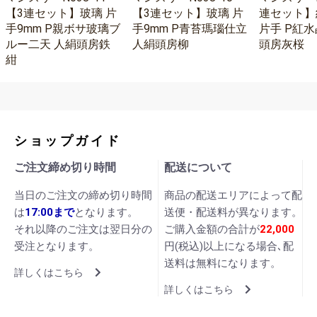
【3連セット】玻璃 片
【3連セット】玻璃 片
連セット】
手9mm P親ボサ玻璃ブ
手9mm P青苔瑪瑙仕立
片手 P紅水
ルー二天 人絹頭房鉄
人絹頭房柳
頭房灰桜
紺
ショップガイド
ご注文締め切り時間
配送について
当日のご注文の締め切り時間
商品の配送エリアによって配
は
17:00まで
となります。
送便・配送料が異なります。
それ以降のご注文は翌日分の
ご購入金額の合計が
22,000
受注となります。
円(税込)以上になる場合､配
送料は無料になります。
詳しくはこちら
詳しくはこちら