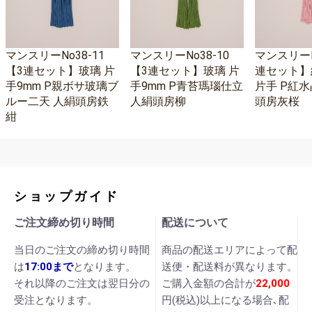
マンスリーNo38-11
マンスリーNo38-10
マンスリーNo
【3連セット】玻璃 片
【3連セット】玻璃 片
連セット】
手9mm P親ボサ玻璃ブ
手9mm P青苔瑪瑙仕立
片手 P紅水
ルー二天 人絹頭房鉄
人絹頭房柳
頭房灰桜
紺
ショップガイド
ご注文締め切り時間
配送について
当日のご注文の締め切り時間
商品の配送エリアによって配
は
17:00まで
となります。
送便・配送料が異なります。
それ以降のご注文は翌日分の
ご購入金額の合計が
22,000
受注となります。
円(税込)以上になる場合､配