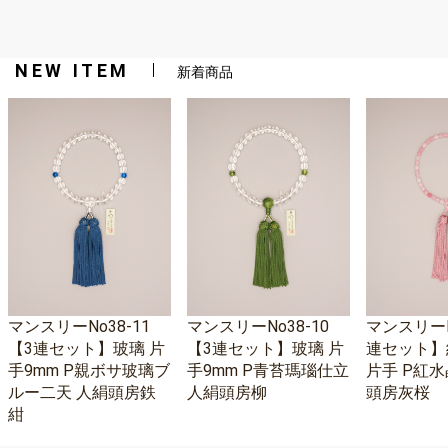
NEW ITEM
新着商品
マンスリーNo38-11
マンスリーNo38-10
マンスリーNo
【3連セット】玻璃 片
【3連セット】玻璃 片
連セット】
手9mm P親ボサ玻璃ブ
手9mm P青苔瑪瑙仕立
片手 P紅水
ルー二天 人絹頭房鉄
人絹頭房柳
頭房灰桜
紺