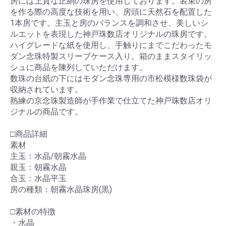
房には上質な正絹の珠房を使用しております。装束の房
を作る際の高度な技術を用い、房頭に天然石を配置した
1本房です。主玉と房のバランスを調和させ、美しいシ
ルエットを表現した神戸珠数店オリジナルの珠房です。
ハイグレードな紙を使用し、手触りにまでこだわったモ
ダン念珠特製スリーブケース入り。箱のままスタイリッ
シュに商品を陳列していただけます。
数珠の台紙の下にはモダン念珠専用の市松模様数珠袋が
収納されています。
熟練の京念珠製造師が手作業で仕立てた神戸珠数店オリ
ジナルの商品です。
□商品詳細
素材
主玉：水晶/朝霧水晶
親玉：朝霧水晶
合玉：水晶平玉
房の種類：朝霧水晶珠房(黒)
□素材の特徴
・水晶