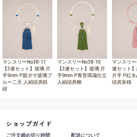
マンスリーNo38-11
マンスリーNo38-10
マンスリーNo
【3連セット】玻璃 片
【3連セット】玻璃 片
連セット】
手9mm P親ボサ玻璃ブ
手9mm P青苔瑪瑙仕立
片手 P紅水
ルー二天 人絹頭房鉄
人絹頭房柳
頭房灰桜
紺
ショップガイド
ご注文締め切り時間
配送について