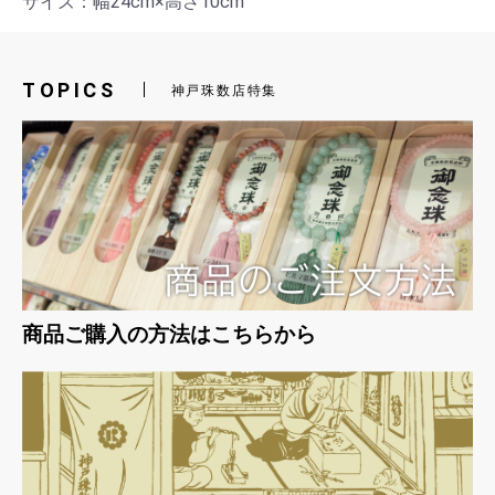
サイズ：幅24cm×高さ10cm
TOPICS
神戸珠数店特集
お買い物を続ける
カートへ進む
商品ご購入の方法はこちらから