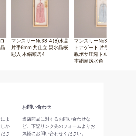
エロ
マンスリーNo38-4 (B)水晶
マンスリーNo38-3 ホワイ
水晶
片手8mm 共仕立 親水晶桜
トアゲート 片手8mm 水晶
彫入 本絹頭房4
親ボサ圧縮トルコ石二天
本絹頭房水色
お問い合わせ
合によ
当店商品に対するお問い合わせな
致しか
ど、下記リンク先のフォームよりお
くださ
気軽にお問い合わせください。