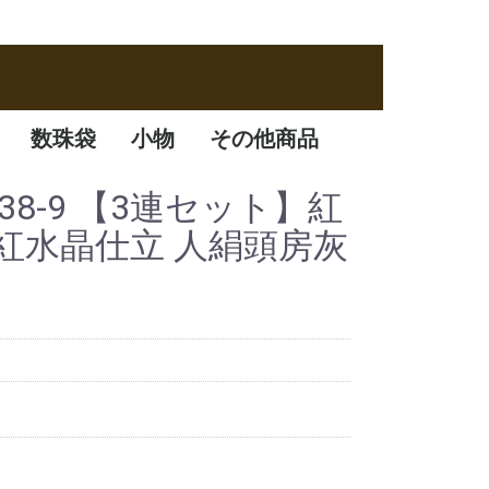
数珠袋
小物
その他商品
数珠袋
ふくさ
アクセサリー
数珠箱
38-9 【3連セット】紅
P紅水晶仕立 人絹頭房灰