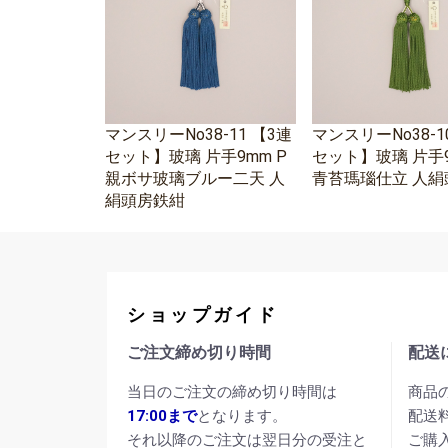
マンスリーNo38-11 【3連
マンスリーNo38-1
セット】玻璃 片手9mm P
セット】玻璃 片手9
親ボサ玻璃ブルー二天 人
青苔瑪瑙仕立 人絹
絹頭房鉄紺
ショップガイド
ご注文締め切り時間
配送
当日のご注文の締め切り時間は
商品
17:00まで
となります。
配送
それ以降のご注文は翌日分の受注と
ご購