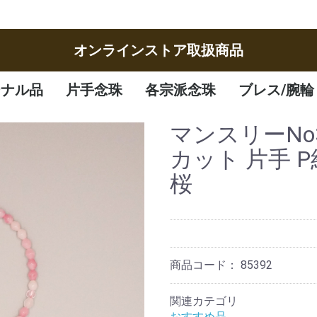
オンラインストア取扱商品
ジナル品
片手念珠
各宗派念珠
ブレス/腕輪
女性
男性
子供
曹洞宗
臨済宗
八宗
天台宗
真言宗
日蓮宗
浄土宗
浄土真宗
腕輪
ブレスレット
マンスリーNo
カット 片手 
桜
商品コード：
85392
関連カテゴリ
おすすめ品