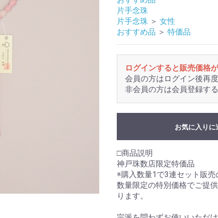
片手念珠
片手念珠
＞
女性
おすすめ品
＞
特価品
ログインすると販売価格
会員の方はログイン後再
非会員の方は会員登録す
お気に入りに
□商品説明
神戸珠数店限定特価品
※購入数量1で3連セット販
数量限定の特別価格でご提供
ります。
宗派を問わずお使いいただけ