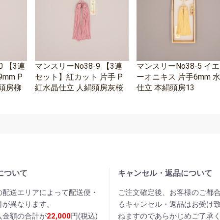
0 【3連
マンスリーNo38-9 【3連
マンスリーNo38-5 イ
mm P
セット】紅カット 片手 P
ーオニキス 片手6mm 
頭房柳
紅水晶仕立 人絹頭房灰桜
仕立 本絹頭房13
について
キャンセル・返品について
の配送エリアによって配送便・
ご注文確定後、お客様のご都
料が異なります。
るキャンセル・返品はお受け
入金額の合計が
22,000
円(税込)
ねますのであらかじめご了承