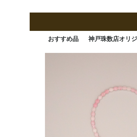
おすすめ品
神戸珠数店オリ
新商品
定番品
逸品
特価品
オリジナル品
一凛
清水焼