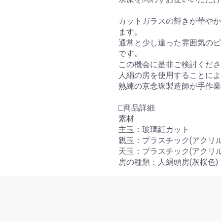
カットガラスの輝きが華やか
ます。
通常と少し違った雰囲気のピ
です。
この機会に是非ご検討くださ
人絹の房を使用することによ
熟練の京念珠製造師が手作
□商品詳細
素材
主玉：玻璃紅カット
親玉：プラスチック(アクリル
天玉：プラスチック(アクリル
お買い物を続ける
カートへ進む
房の種類：人絹頭房(灰桜色)