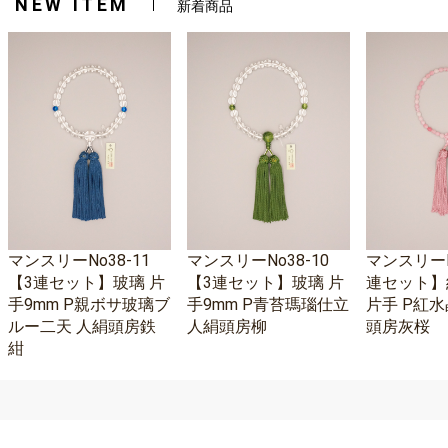
NEW ITEM
新着商品
マンスリーNo38-11
マンスリーNo38-10
マンスリーNo
【3連セット】玻璃 片
【3連セット】玻璃 片
連セット】
手9mm P親ボサ玻璃ブ
手9mm P青苔瑪瑙仕立
片手 P紅水
ルー二天 人絹頭房鉄
人絹頭房柳
頭房灰桜
紺