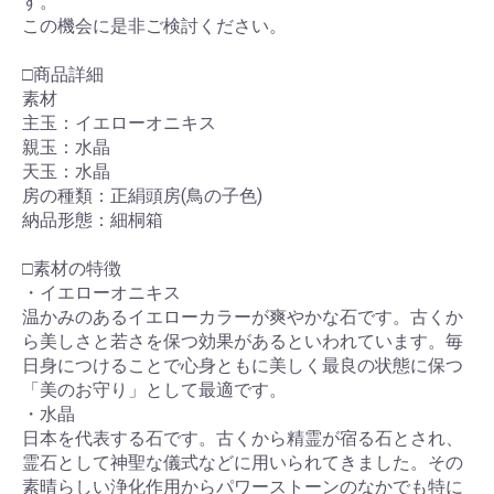
す。
この機会に是非ご検討ください。
□商品詳細
素材
主玉：イエローオニキス
親玉：水晶
天玉：水晶
房の種類：正絹頭房(鳥の子色)
納品形態：細桐箱
□素材の特徴
・イエローオニキス
温かみのあるイエローカラーが爽やかな石です。古くか
ら美しさと若さを保つ効果があるといわれています。毎
日身につけることで心身ともに美しく最良の状態に保つ
「美のお守り」として最適です。
・水晶
日本を代表する石です。古くから精霊が宿る石とされ、
霊石として神聖な儀式などに用いられてきました。その
素晴らしい浄化作用からパワーストーンのなかでも特に