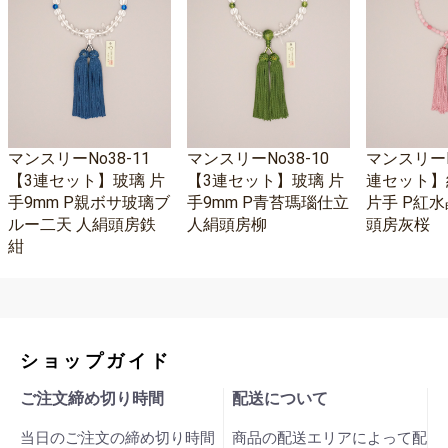
マンスリーNo38-11
マンスリーNo38-10
マンスリーNo
【3連セット】玻璃 片
【3連セット】玻璃 片
連セット】
手9mm P親ボサ玻璃ブ
手9mm P青苔瑪瑙仕立
片手 P紅水
ルー二天 人絹頭房鉄
人絹頭房柳
頭房灰桜
紺
ショップガイド
ご注文締め切り時間
配送について
当日のご注文の締め切り時間
商品の配送エリアによって配