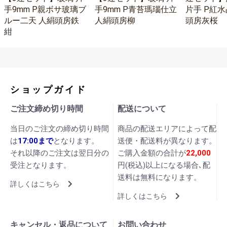
手9mm P親ボサ玻璃ブ
手9mm P青苔瑪瑙仕立
片手 P紅水
ルー二天 人絹頭房鉄
人絹頭房柳
頭房灰桜
紺
ショップガイド
ご注文締め切り時間
配送について
当日のご注文の締め切り時間
商品の配送エリアによって配
は
17:00まで
となります。
送便・配送料が異なります。
それ以降のご注文は翌日分の
ご購入金額の合計が
22,000
受注となります。
円(税込)以上になる場合､配
送料は無料になります。
詳しくはこちら
詳しくはこちら
キャンセル・返品について
お問い合わせ