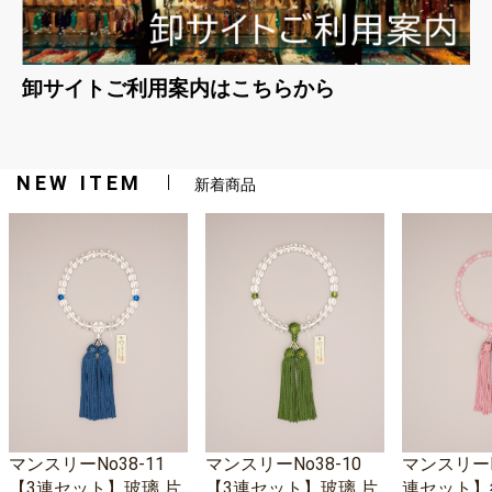
卸サイトご利用案内はこちらから
NEW ITEM
新着商品
マンスリーNo38-11
マンスリーNo38-10
マンスリーNo
【3連セット】玻璃 片
【3連セット】玻璃 片
連セット】