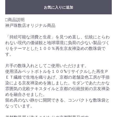
お気に入りに追加
□商品説明
神戸珠数店オリジナル商品
「持続可能な消費と生産」を見つめ直し、伝統にとらわ
れない現代の価値観と地球環境に負荷の少ない製品づく
りをテーマとした１００％再生京友禅染めの数珠袋で
す。
片手の数珠入れとしてご使用いただけます。
使用済みペットボトルを１００%リサイクルした再生Ｐ
ＥＴ繊維で生地を織りあげ、京都の老舗染色工房が手捺
染による京友禅染めを施しました。モダンであたたかな
雰囲気の北欧テキスタイルと京都の伝統技術の京友禅染
めを融合させました。
留め具のない静かに開閉できる、コンパクトな数珠袋と
なっています。