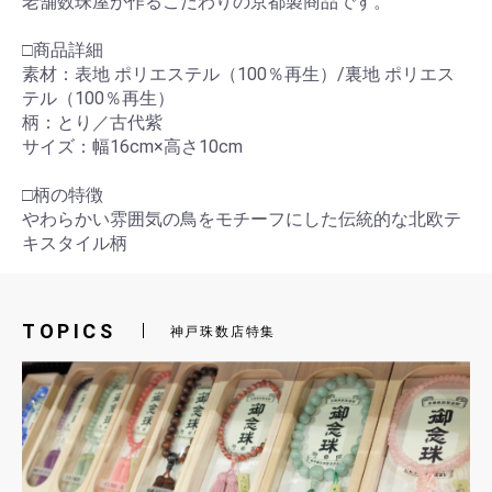
老舗数珠屋が作るこだわりの京都製商品です。
□商品詳細
素材：表地 ポリエステル（100％再生）/裏地 ポリエス
テル（100％再生）
柄：とり／古代紫
サイズ：幅16cm×高さ10cm
□柄の特徴
やわらかい雰囲気の鳥をモチーフにした伝統的な北欧テ
キスタイル柄
TOPICS
神戸珠数店特集
お買い物を続ける
カートへ進む