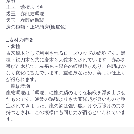
素材
主玉：紫檀スビキ
親玉：赤龍紋瑪瑙
天玉：赤龍紋瑪瑙
房の種類：正絹頭房(桧皮色)
□素材の特徴
・紫檀
古来銘木として利用されるローズウッドの総称です。黒
檀・鉄刀木と共に唐木３大銘木とされています。赤みを
帯びた木肌で、赤褐色～黒色の縞模様があり、色調はか
なり変化に富んでいます。重硬厚なため、美しい仕上り
が得られます。
・龍紋瑪瑙
龍紋瑪瑙は「瑪瑙」に龍の鱗のような模様を浮き出させ
たものです。通常の瑪瑙よりも大変縁起が良いものと重
宝されてきました。龍の鱗は強い魔よけや厄除けの力を
持つとされ、この模様にも同じ力が宿るといわれていま
す。