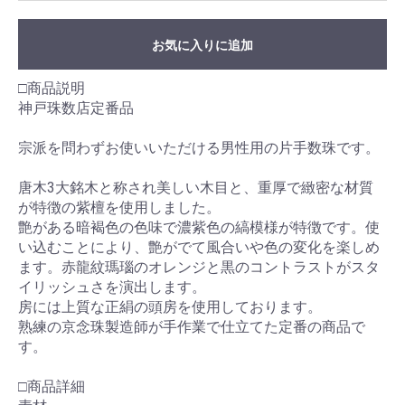
お気に入りに追加
□商品説明
神戸珠数店定番品
宗派を問わずお使いいただける男性用の片手数珠です。
唐木3大銘木と称され美しい木目と、重厚で緻密な材質
が特徴の紫檀を使用しました。
艶がある暗褐色の色味で濃紫色の縞模様が特徴です。使
い込むことにより、艶がでて風合いや色の変化を楽しめ
ます。赤龍紋瑪瑙のオレンジと黒のコントラストがスタ
イリッシュさを演出します。
房には上質な正絹の頭房を使用しております。
熟練の京念珠製造師が手作業で仕立てた定番の商品で
す。
□商品詳細