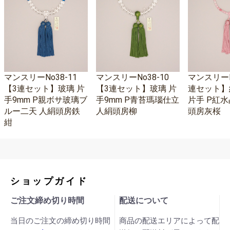
マンスリーNo38-11
マンスリーNo38-10
マンスリーNo
【3連セット】玻璃 片
【3連セット】玻璃 片
連セット】
手9mm P親ボサ玻璃ブ
手9mm P青苔瑪瑙仕立
片手 P紅水
ルー二天 人絹頭房鉄
人絹頭房柳
頭房灰桜
紺
ショップガイド
ご注文締め切り時間
配送について
当日のご注文の締め切り時間
商品の配送エリアによって配