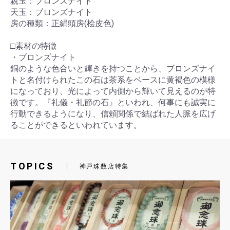
親玉：ブロンズナイト
天玉：ブロンズナイト
房の種類：正絹頭房(桧皮色)
□素材の特徴
・ブロンズナイト
銅のような色合いと輝きを持つことから、ブロンズナイ
トと名付けられたこの石は茶系をベースに黄褐色の模様
になっており、光によって内側から輝いて見えるのが特
徴です。『礼儀・礼節の石』といわれ、何事にも誠実に
行動できるようになり、信頼関係で結ばれた人脈を広げ
ることができるといわれています。
TOPICS
神戸珠数店特集
お買い物を続ける
カートへ進む