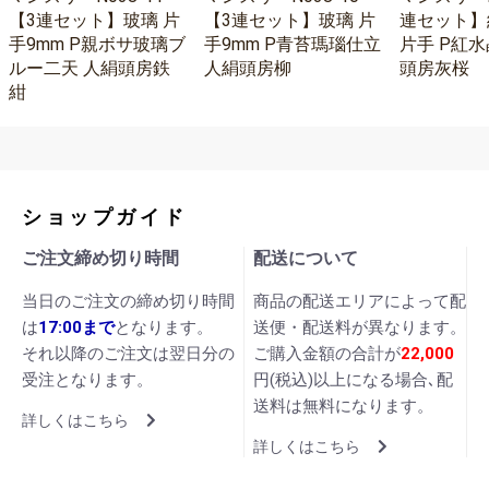
【3連セット】玻璃 片
【3連セット】玻璃 片
連セット】
手9mm P親ボサ玻璃ブ
手9mm P青苔瑪瑙仕立
片手 P紅水
ルー二天 人絹頭房鉄
人絹頭房柳
頭房灰桜
紺
ショップガイド
ご注文締め切り時間
配送について
当日のご注文の締め切り時間
商品の配送エリアによって配
は
17:00まで
となります。
送便・配送料が異なります。
それ以降のご注文は翌日分の
ご購入金額の合計が
22,000
受注となります。
円(税込)以上になる場合､配
送料は無料になります。
詳しくはこちら
詳しくはこちら