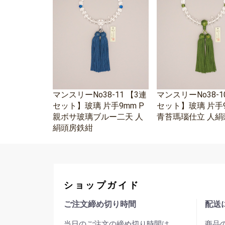
マンスリーNo38-11 【3連
マンスリーNo38-1
セット】玻璃 片手9mm P
セット】玻璃 片手9
親ボサ玻璃ブルー二天 人
青苔瑪瑙仕立 人絹
絹頭房鉄紺
ショップガイド
ご注文締め切り時間
配送
当日のご注文の締め切り時間は
商品