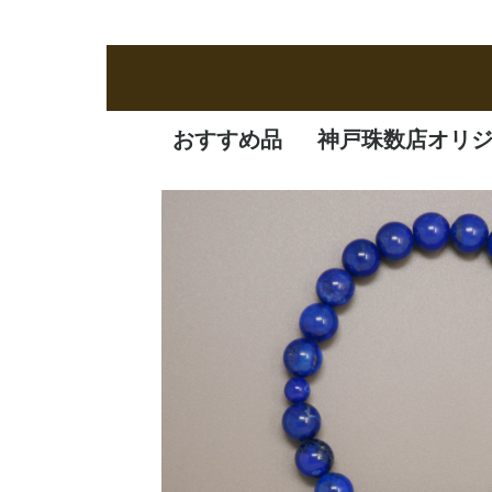
おすすめ品
神戸珠数店オリ
新商品
定番品
逸品
特価品
オリジナル品
一凛
清水焼