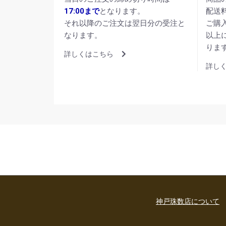
17:00まで
となります。
配送
それ以降のご注文は翌日分の受注と
ご購
なります。
以上
りま
詳しくはこちら
詳し
神戸珠数店について