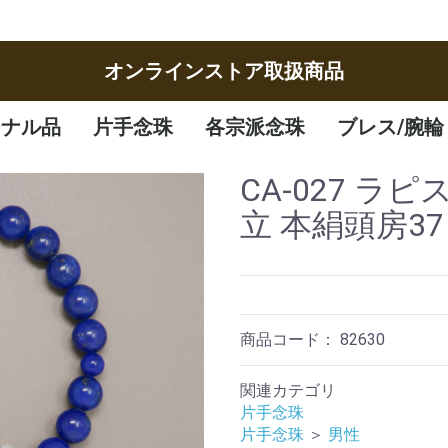
オンラインストア取扱商品
ジナル品
片手念珠
各宗派念珠
ブレス/腕輪
女性
男性
子供
曹洞宗
臨済宗
八宗
天台宗
真言宗
日蓮宗
浄土宗
浄土真宗
腕輪
ブレスレット
CA-027 ラ
立 本絹頭房37
商品コード：
82630
関連カテゴリ
片手念珠
片手念珠
＞
男性