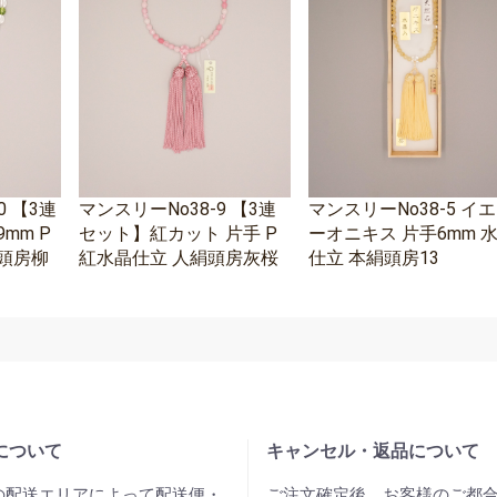
0 【3連
マンスリーNo38-9 【3連
マンスリーNo38-5 イ
mm P
セット】紅カット 片手 P
ーオニキス 片手6mm 
頭房柳
紅水晶仕立 人絹頭房灰桜
仕立 本絹頭房13
について
キャンセル・返品について
の配送エリアによって配送便・
ご注文確定後、お客様のご都