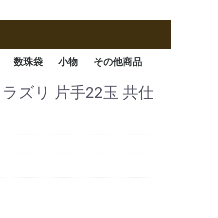
数珠袋
小物
その他商品
数珠袋
ふくさ
アクセサリー
数珠箱
ピスラズリ 片手22玉 共仕