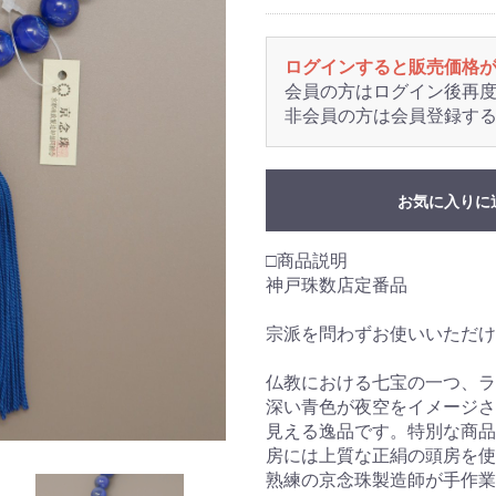
ログインすると販売価格
会員の方はログイン後再
非会員の方は会員登録す
お気に入りに
□商品説明
神戸珠数店定番品
宗派を問わずお使いいただけ
仏教における七宝の一つ、ラ
深い青色が夜空をイメージさ
見える逸品です。特別な商品
房には上質な正絹の頭房を使
熟練の京念珠製造師が手作業