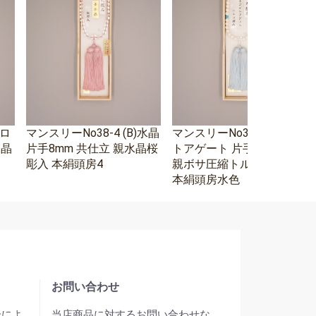
エロ
マンスリーNo38-4 (B)水晶
マンスリーNo38-3 ホワイ
水晶
片手8mm 共仕立 親水晶桜
トアゲート 片手8mm 水晶
彫入 本絹頭房4
親ボサ圧縮トルコ石二天
本絹頭房水色
お問い合わせ
合によ
当店商品に対するお問い合わせな