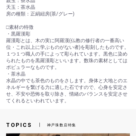
親玉：茶水晶
天玉：茶水晶
房の種類：正絹紐房(茶/グレー)
□素材の特徴
・黒羅漢彫
羅漢彫とは、木の実に阿羅漢(仏教の修行者の一番高い
位・これ以上に学ぶものがない者)を彫刻したものです。
１つ１つ職人の手によって彫られています。黒色に染め
られたものを黒羅漢彫といいます。数珠の素材としては
ポピュラーなものです。
・茶水晶
水晶の中でも茶色のものをさします。身体と大地とのエ
ネルギーを繋げる力に適した石ですので、心身を安定さ
せ、不安や恐怖を取り除き、情緒のバランスを安定させ
てくれるといわれています。
TOPICS
神戸珠数店特集