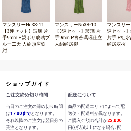
マンスリーNo38-11
マンスリーNo38-10
マンスリーNo
【3連セット】玻璃 片
【3連セット】玻璃 片
連セット】
手9mm P親ボサ玻璃ブ
手9mm P青苔瑪瑙仕立
片手 P紅水
ルー二天 人絹頭房鉄
人絹頭房柳
頭房灰桜
紺
ショップガイド
ご注文締め切り時間
配送について
当日のご注文の締め切り時間
商品の配送エリアによって配
は
17:00まで
となります。
送便・配送料が異なります。
それ以降のご注文は翌日分の
ご購入金額の合計が
22,000
受注となります。
円(税込)以上になる場合､配