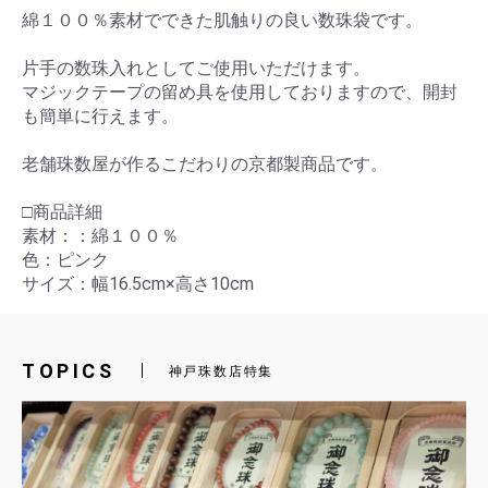
綿１００％素材でできた肌触りの良い数珠袋です。
片手の数珠入れとしてご使用いただけます。
マジックテープの留め具を使用しておりますので、開封
も簡単に行えます。
老舗珠数屋が作るこだわりの京都製商品です。
□商品詳細
素材：：綿１００％
色：ピンク
サイズ：幅16.5cm×高さ10cm
TOPICS
神戸珠数店特集