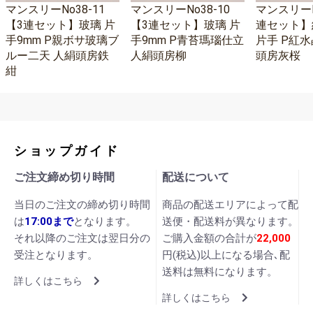
マンスリーNo38-11
マンスリーNo38-10
マンスリーNo
【3連セット】玻璃 片
【3連セット】玻璃 片
連セット】
手9mm P親ボサ玻璃ブ
手9mm P青苔瑪瑙仕立
片手 P紅水
ルー二天 人絹頭房鉄
人絹頭房柳
頭房灰桜
紺
ショップガイド
ご注文締め切り時間
配送について
当日のご注文の締め切り時間
商品の配送エリアによって配
は
17:00まで
となります。
送便・配送料が異なります。
それ以降のご注文は翌日分の
ご購入金額の合計が
22,000
受注となります。
円(税込)以上になる場合､配
送料は無料になります。
詳しくはこちら
詳しくはこちら