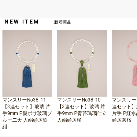
NEW ITEM
新着商品
マンスリーNo38-11
マンスリーNo38-10
マンスリーNo
【3連セット】玻璃 片
【3連セット】玻璃 片
連セット】
手9mm P親ボサ玻璃ブ
手9mm P青苔瑪瑙仕立
片手 P紅水
ルー二天 人絹頭房鉄
人絹頭房柳
頭房灰桜
紺