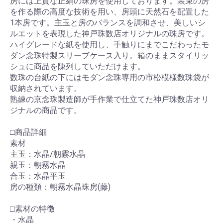
房には上質な正絹の珠房を使用しております。装束の房
を作る際の高度な技術を用い、房頭に天然石を配置した
1本房です。主玉と房のバランスを調和させ、美しいシ
ルエットを表現した神戸珠数店オリジナルの珠房です。
ハイグレードな紙を使用し、手触りにまでこだわったモ
ダン念珠特製スリーブケース入り。箱のままスタイリッ
シュに商品を陳列していただけます。
数珠の台紙の下にはモダン念珠専用の市松模様数珠袋が
収納されています。
熟練の京念珠製造師が手作業で仕立てた神戸珠数店オリ
ジナルの商品です。
□商品詳細
素材
主玉：水晶/朝霧水晶
親玉：朝霧水晶
合玉：水晶平玉
房の種類：朝霧水晶珠房(藤)
□素材の特徴
・水晶