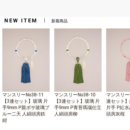
NEW ITEM
新着商品
マンスリーNo38-11
マンスリーNo38-10
マンスリーNo
【3連セット】玻璃 片
【3連セット】玻璃 片
連セット】
手9mm P親ボサ玻璃ブ
手9mm P青苔瑪瑙仕立
片手 P紅水
ルー二天 人絹頭房鉄
人絹頭房柳
頭房灰桜
紺