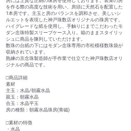
房には上質な正絹の珠房を使用しております。装束の房
を作る際の高度な技術を用い、房頭に天然石を配置した
1本房です。主玉と房のバランスを調和させ、美しいシ
ルエットを表現した神戸珠数店オリジナルの珠房です。
ハイグレードな紙を使用し、手触りにまでこだわったモ
ダン念珠特製スリーブケース入り。箱のままスタイリッ
シュに商品を陳列していただけます。
数珠の台紙の下にはモダン念珠専用の市松模様数珠袋が
収納されています。
熟練の京念珠製造師が手作業で仕立てた神戸珠数店オリ
ジナルの商品です。
□商品詳細
素材
主玉：水晶/朝霧水晶
親玉：朝霧水晶
合玉：水晶平玉
房の種類：朝霧水晶珠房(青磁)
□素材の特徴
・水晶